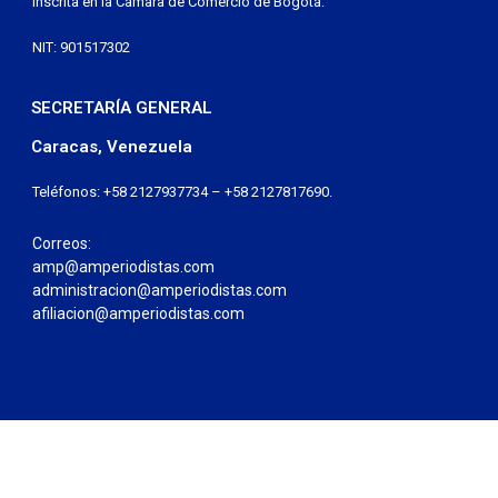
Inscrita en la Cámara de Comercio de Bogotá:
NIT: 901517302
SECRETARÍA GENERAL
Caracas, Venezuela
Teléfonos: +58 2127937734 – +58 2127817690.
Correos:
amp@amperiodistas.com
administracion@amperiodistas.com
afiliacion@amperiodistas.com