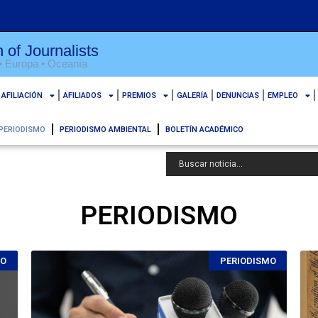
 of Journalists
 • Europa • Oceanía
AFILIACIÓN
AFILIADOS
PREMIOS
GALERÍA
DENUNCIAS
EMPLEO
PERIODISMO
PERIODISMO AMBIENTAL
BOLETÍN ACADÉMICO
PERIODISMO
MO
PERIODISMO