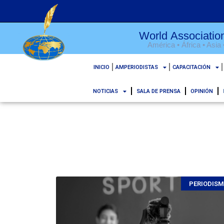
World Association
América • África • Asia
INICIO
AMPERIODISTAS
CAPACITACIÓN
NOTICIAS
SALA DE PRENSA
OPINIÓN
PERIODIS