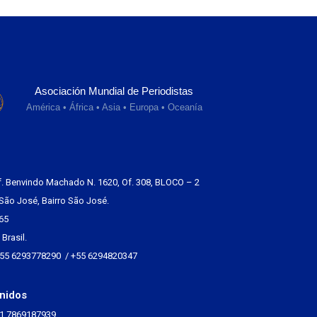
Asociación Mundial de Periodistas
América • África • Asia • Europa • Oceanía
f. Benvindo Machado N. 1620, Of. 308, BLOCO – 2
São José, Bairro São José.
65
Brasil.
+55 6293778290 / +55 6294820347
nidos
+1 7869187939