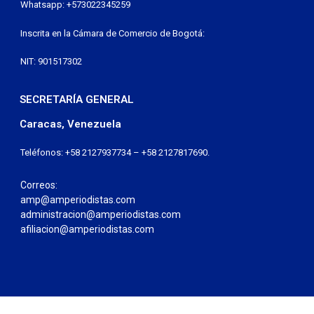
Whatsapp: +573022345259
Inscrita en la Cámara de Comercio de Bogotá:
NIT: 901517302
SECRETARÍA GENERAL
Caracas, Venezuela
Teléfonos: +58 2127937734 – +58 2127817690.
Correos:
amp@amperiodistas.com
administracion@amperiodistas.com
afiliacion@amperiodistas.com