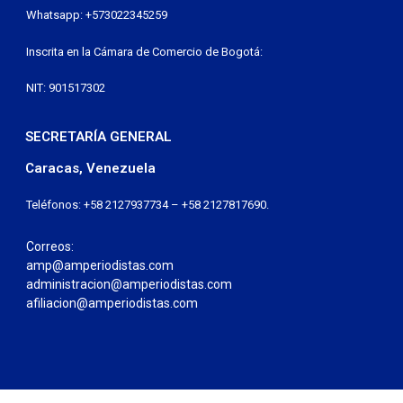
Whatsapp: +573022345259
Inscrita en la Cámara de Comercio de Bogotá:
NIT: 901517302
SECRETARÍA GENERAL
Caracas, Venezuela
Teléfonos: +58 2127937734 – +58 2127817690.
Correos:
amp@amperiodistas.com
administracion@amperiodistas.com
afiliacion@amperiodistas.com