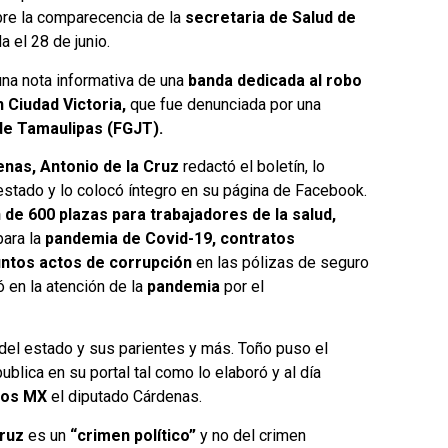
bre la comparecencia de la
secretaria de Salud de
a el 28 de junio.
una nota informativa de una
banda dedicada al robo
 Ciudad Victoria,
que fue denunciada por una
 de Tamaulipas (FGJT).
enas, Antonio de la Cruz
redactó el boletín, lo
estado y lo colocó íntegro en su página de Facebook.
 de 600 plazas para trabajadores de la salud,
para la
pandemia de Covid-19,
contratos
untos actos de corrupción
en las pólizas de seguro
ó en la atención de la
pandemia
por el
 del estado y sus parientes y más. Toño puso el
ublica en su portal tal como lo elaboró y al día
ios MX
el diputado Cárdenas.
Cruz
es un
“crimen político”
y no del crimen