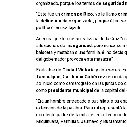
organizado, porque los temas de
seguridad
“Este fue un
crimen político,
yo le llamo
crim
la
delincuencia organizada,
porque él no se 
político”,
acusa tajante.
Asegura que lo que sí realizaba de la Cruz “er
situaciones de
inseguridad,
pero nunca se me
balacera y mataban a una familia, él no decía 
del gobernador provoca esta masacre”.
Exalcalde de
Ciudad Victoria
y dos veces
ex
Tamaulipas, Cárdenas Gutiérrez
recuerda q
se inició como camarógrafo en las juntas de
como
presidente municipal
de la capital del
“Era un hombre entregado a sus hijas, a su esp
extensión de la palabra. Para mí representó l
excelente padre de familia, él era el vocero de
Miquihuana, Palmillas, Jaumave y Bustamante”