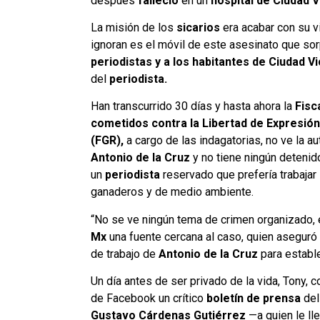
después
falleció
en un
hospital de Ciudad Vi
La misión de los
sicarios
era acabar con su vi
ignoran es el móvil de este asesinato que sor
periodistas y a los habitantes de Ciudad Vi
del
periodista.
Han transcurrido 30 días y hasta ahora la
Fisc
cometidos contra la Libertad de Expresión
(FGR),
a cargo de las indagatorias, no ve la au
Antonio de la Cruz
y no tiene ningún detenid
un
periodista
reservado que prefería trabajar
ganaderos y de medio ambiente.
“No se ve ningún tema de crimen organizado, 
Mx
una fuente cercana al caso, quien aseguró
de trabajo de
Antonio de la Cruz
para estable
Un día antes de ser privado de la vida, Tony, 
de Facebook un crítico
boletín de prensa
de
Gustavo Cárdenas Gutiérrez
—a quien le ll