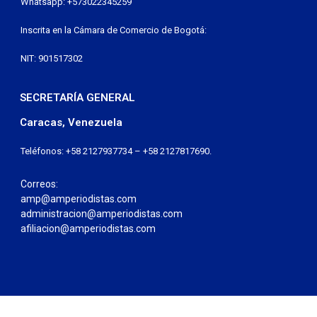
Whatsapp: +573022345259
Inscrita en la Cámara de Comercio de Bogotá:
NIT: 901517302
SECRETARÍA GENERAL
Caracas, Venezuela
Teléfonos: +58 2127937734 – +58 2127817690.
Correos:
amp@amperiodistas.com
administracion@amperiodistas.com
afiliacion@amperiodistas.com