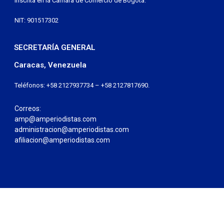
Inscrita en la Cámara de Comercio de Bogotá:
NIT: 901517302
SECRETARÍA GENERAL
Caracas, Venezuela
Teléfonos: +58 2127937734 – +58 2127817690.
Correos:
amp@amperiodistas.com
administracion@amperiodistas.com
afiliacion@amperiodistas.com