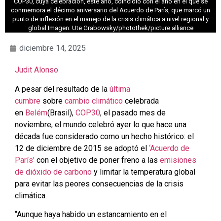
COP30, cuya celebración, este año, coincidió con el año en el que se
conmemora el décimo aniversario del Acuerdo de París, que marcó un
punto de inflexión en el manejo de la crisis climática a nivel regional y
global.Imagen: Ute Grabowsky/photothek/picture alliance
diciembre 14, 2025
Judit Alonso
A pesar del resultado de la
última
cumbre
sobre
cambio climático
celebrada
en
Belém
(Brasil),
COP30
, el pasado mes de
noviembre, el mundo celebró ayer lo que hace una
década fue considerado como un hecho histórico: el
12 de diciembre de 2015 se adoptó el
‘Acuerdo de
París’
con el objetivo de poner freno a las
emisiones
de dióxido de carbono
y limitar la temperatura global
para evitar las peores consecuencias de la crisis
climática.
“Aunque haya habido un estancamiento en el