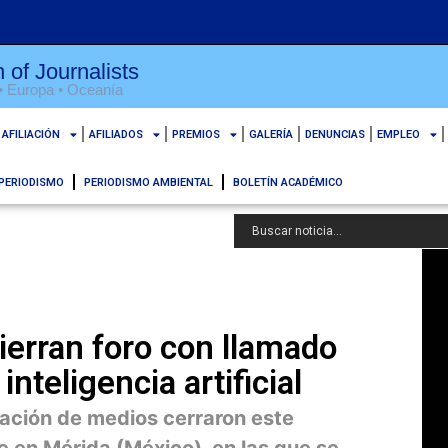
 of Journalists
 • Europa • Oceanía
AFILIACIÓN
AFILIADOS
PREMIOS
GALERÍA
DENUNCIAS
EMPLEO
PERIODISMO
PERIODISMO AMBIENTAL
BOLETÍN ACADÉMICO
ierran foro con llamado
nteligencia artificial
ización de medios cerraron este
 en Mérida (México), en las que se