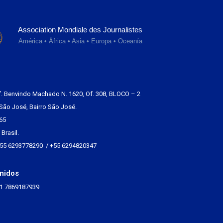
Association Mondiale des Journalistes
América • África • Asia • Europa • Oceanía
f. Benvindo Machado N. 1620, Of. 308, BLOCO – 2
São José, Bairro São José.
65
Brasil.
+55 6293778290 / +55 6294820347
nidos
+1 7869187939