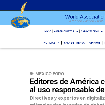
World Association
América • África • Asia
INICIO
AMPERIODISTAS
CAPACITACIÓN
NOTICIAS
SALA DE PRENSA
OPINIÓN
MEXICO FORO
Editores de América c
al uso responsable de i
Directivos y expertos en digital
miércoles dos jornadas de debate