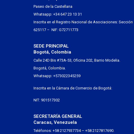
Paseo de la Castellana
Whatsapp: +34 647 23 13 31
Inscrita en el Registro Nacional de Asociaciones: Sección
625117 – NIF: G72711773
SEDE PRINCIPAL
Bogotá, Colombia
Calle 24D Bis #73A-53, Oficina 202, Barrio Modelia.
Bogotá, Colombia.
Whatsapp: +573022345259
Inscrita en la Cámara de Comercio de Bogotá:
NIT: 901517302
SECRETARÍA GENERAL
Caracas, Venezuela
Teléfonos: +58 2127937734 – +58 2127817690.