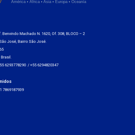
América • África • Asia • Europa • Oceanía
f. Benvindo Machado N. 1620, Of. 308, BLOCO – 2
São José, Bairro São José.
65
Brasil.
+55 6293778290 / +55 6294820347
nidos
+1 7869187939