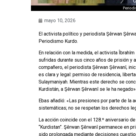
Period
mayo 10, 2026
El activista político y periodista Şêrwan Şêrwa
Periodismo Kurdo.
En relación con la medida, el activista Îbrahî
sufridas durante sus cinco años de prisión y a
compañero, el periodista Şêrwan Şêrwanî, inic
es clara y legal: permiso de residencia, libert
Sulaymaniyah. Mientras este derecho se conce
Kurdistán, a Şêrwan Şêrwanî se le ha negado»
Ebas añadió: «Las presiones por parte de la a
sistemáticas; no se respetan los derechos l
La acción coincide con el 128.º aniversario de
“Kurdistan”. Şêrwan Şêrwanî permanece en pr
sido prolongada mediante decisiones cuestio