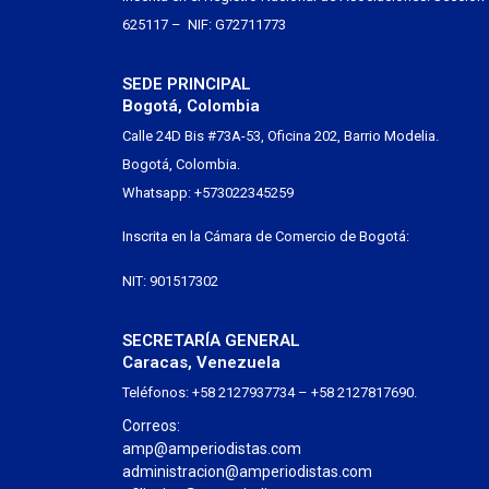
625117 – NIF: G72711773
SEDE PRINCIPAL
Bogotá, Colombia
Calle 24D Bis #73A-53, Oficina 202, Barrio Modelia.
Bogotá, Colombia.
Whatsapp: +573022345259
Inscrita en la Cámara de Comercio de Bogotá:
NIT: 901517302
SECRETARÍA GENERAL
Caracas, Venezuela
Teléfonos: +58 2127937734 – +58 2127817690.
Correos:
amp@amperiodistas.com
administracion@amperiodistas.com