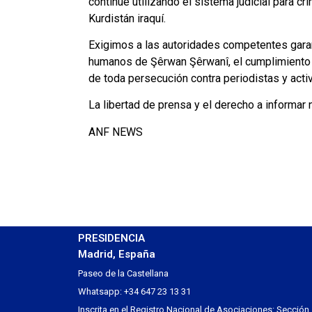
continúe utilizando el sistema judicial para cri
Kurdistán iraquí.
Exigimos a las autoridades competentes garan
humanos de Şêrwan Şêrwanî, el cumplimiento 
de toda persecución contra periodistas y activ
La libertad de prensa y el derecho a informar
ANF NEWS
PRESIDENCIA
Madrid, España
Paseo de la Castellana
Whatsapp: +34 647 23 13 31
Inscrita en el Registro Nacional de Asociaciones: Sección