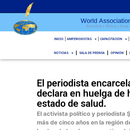
World Association
América • África • Asia
INICIO
AMPERIODISTAS
CAPACITACIÓN
NOTICIAS
SALA DE PRENSA
OPINIÓN
El periodista encarce
declara en huelga de 
estado de salud.
El activista político y periodis
más de cinco años en la región de