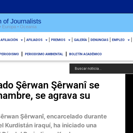
 of Journalists
 • Europa • Oceanía
AFILIACIÓN
AFILIADOS
PREMIOS
GALERÍA
DENUNCIAS
EMPLEO
PERIODISMO
PERIODISMO AMBIENTAL
BOLETÍN ACADÉMICO
lado Şêrwan Şêrwanî se
hambre, se agrava su
ta Şêrwan Şêrwanî, encarcelado durante
l Kurdistán iraquí, ha iniciado una