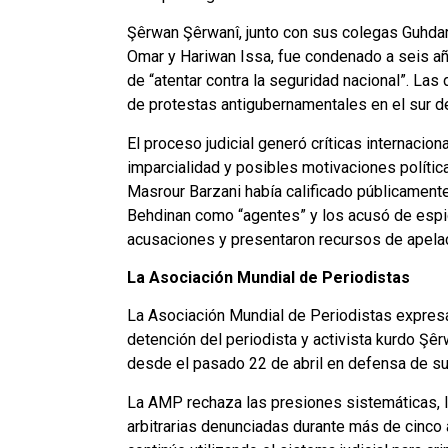
Şêrwan Şêrwanî, junto con sus colegas Guhdar
Omar y Hariwan Issa, fue condenado a seis añ
de “atentar contra la seguridad nacional”. Las
de protestas antigubernamentales en el sur del
El proceso judicial generó críticas internaci
imparcialidad y posibles motivaciones política
Masrour Barzani había calificado públicamente 
Behdinan como “agentes” y los acusó de esp
acusaciones y presentaron recursos de apelac
La Asociación Mundial de Periodistas
La Asociación Mundial de Periodistas expresa 
detención del periodista y activista kurdo Ş
desde el pasado 22 de abril en defensa de s
La AMP rechaza las presiones sistemáticas, l
arbitrarias denunciadas durante más de cinco