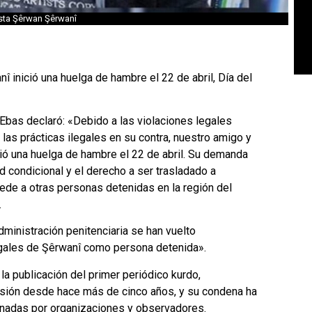
ista Şêrwan Şêrwanî
nî inició una huelga de hambre el 22 de abril, Día del
m Ebas declaró: «Debido a las violaciones legales
 las prácticas ilegales en su contra, nuestro amigo y
ió una huelga de hambre el 22 de abril. Su demanda
ad condicional y el derecho a ser trasladado a
de a otras personas detenidas en la región del
.
dministración penitenciaria se han vuelto
egales de Şêrwanî como persona detenida».
 la publicación del primer periódico kurdo,
isión desde hace más de cinco años, y su condena ha
nadas por organizaciones y observadores.