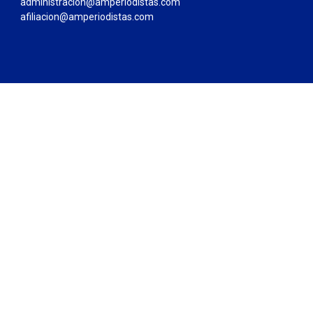
administracion@amperiodistas.com
afiliacion@amperiodistas.com