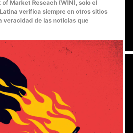
of Market Reseach (WIN), solo el
atina verifica siempre en otros sitios
 veracidad de las noticias que