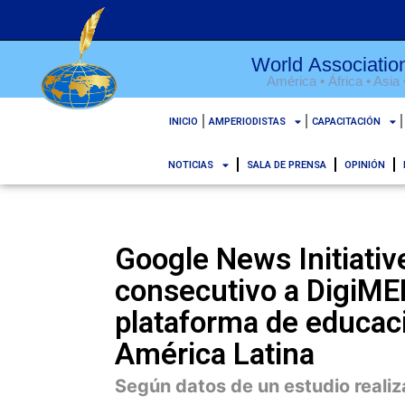
World Association
América • África • Asia
INICIO
AMPERIODISTAS
CAPACITACIÓN
NOTICIAS
SALA DE PRENSA
OPINIÓN
Google News Initiativ
consecutivo a DigiME
plataforma de educac
América Latina
Según datos de un estudio realiz