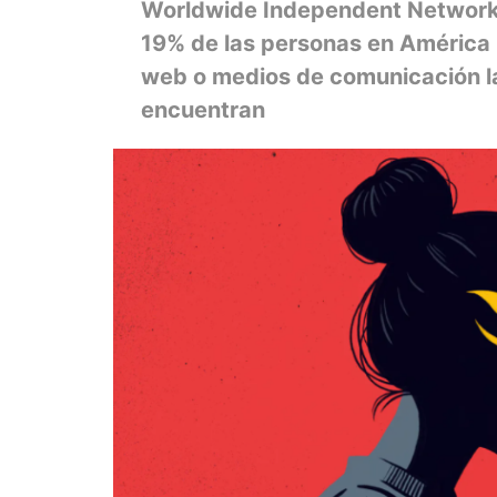
Worldwide Independent Network 
19% de las personas en América L
web o medios de comunicación la
encuentran