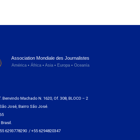
Association Mondiale des Journalistes
América • África • Asia • Europa • Oceanía
f. Benvindo Machado N. 1620, Of. 308, BLOCO – 2
São José, Bairro São José.
65
Brasil.
+55 6293778290 / +55 6294820347