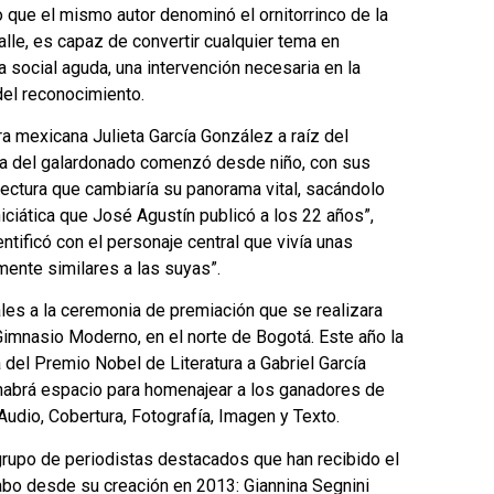
yo que el mismo autor denominó el ornitorrinco de la
 calle, es capaz de convertir cualquier tema en
ca social aguda, una intervención necesaria en la
del reconocimiento.
ora mexicana Julieta García González a raíz del
tura del galardonado comenzó desde niño, con sus
 lectura que cambiaría su panorama vital, sacándolo
iniciática que José Agustín publicó a los 22 años”,
ntificó con el personaje central que vivía unas
ente similares a las suyas”.
ales a la ceremonia de premiación que se realizara
 Gimnasio Moderno, en el norte de Bogotá. Este año la
del Premio Nobel de Literatura a Gabriel García
 habrá espacio para homenajear a los ganadores de
Audio, Cobertura, Fotografía, Imagen y Texto.
grupo de periodistas destacados que han recibido el
bo desde su creación en 2013: Giannina Segnini