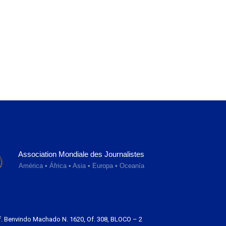
Association Mondiale des Journalistes
América • África • Asia • Europa • Oceanía
f. Benvindo Machado N. 1620, Of. 308, BLOCO – 2