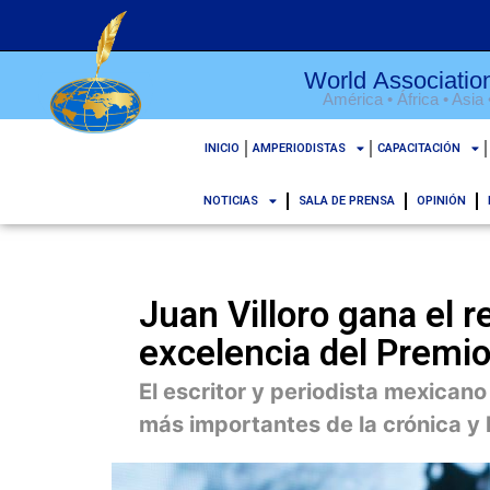
World Association
América • África • Asia
INICIO
AMPERIODISTAS
CAPACITACIÓN
NOTICIAS
SALA DE PRENSA
OPINIÓN
Juan Villoro gana el 
excelencia del Premi
El escritor y periodista mexicano
más importantes de la crónica y l