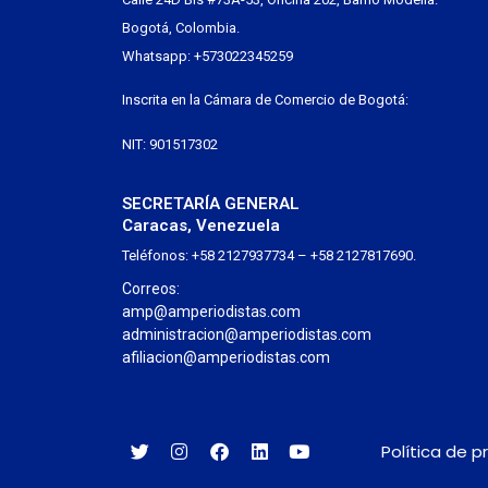
Bogotá, Colombia.
Whatsapp: +573022345259
Inscrita en la Cámara de Comercio de Bogotá:
NIT: 901517302
SECRETARÍA GENERAL
Caracas, Venezuela
Teléfonos: +58 2127937734 – +58 2127817690.
Correos:
amp@amperiodistas.com
administracion@amperiodistas.com
afiliacion@amperiodistas.com
Política de p