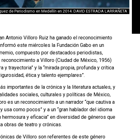
 Márquez de Periodismo en Medellín en 2014. DAVID ESTRADA LARRAÑETA
an Antonio Villoro Ruiz ha ganado el reconocimiento
informó este miércoles la Fundación Gabo en un
 Premio, compuesto por destacados periodistas,
e reconocimiento a Villoro (Ciudad de México, 1956)
a y trayectoria” y la “mirada propia, profunda y crítica
igurosidad, ética y talento ejemplares”.
ás importantes de la crónica y la literatura actuales, y
alidades sociales, culturales y políticas de México,
oro es un reconocimiento a un narrador “que cautiva a
e y usa como pocos” y a un “gran hablador del idioma
on hermosura y eficacia” en diversidad de géneros que
a obras de teatro y crónicas.
crónicas de Villoro son referentes de este género