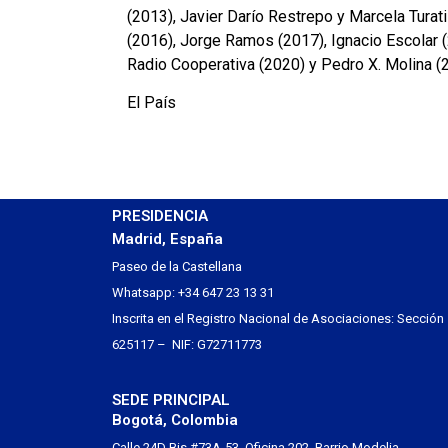
(2013), Javier Darío Restrepo y Marcela Turati
(2016), Jorge Ramos (2017), Ignacio Escolar 
Radio Cooperativa (2020) y Pedro X. Molina (
El País
PRESIDENCIA
Madrid, España
Paseo de la Castellana
Whatsapp: +34 647 23 13 31
Inscrita en el Registro Nacional de Asociaciones: Sección
625117 – NIF: G72711773
SEDE PRINCIPAL
Bogotá, Colombia
Calle 24D Bis #73A-53, Oficina 202, Barrio Modelia.