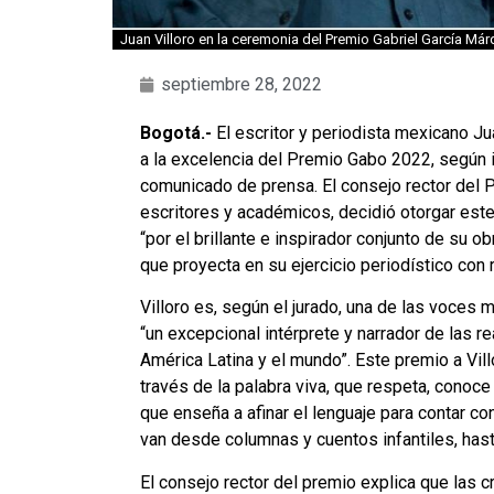
Juan Villoro en la ceremonia del Premio Gabriel García
septiembre 28, 2022
Bogotá.-
El escritor y periodista mexicano Ju
a la excelencia del Premio Gabo 2022, según 
comunicado de prensa. El consejo rector del
escritores y académicos, decidió otorgar est
“por el brillante e inspirador conjunto de su obr
que proyecta en su ejercicio periodístico con r
Villoro es, según el jurado, una de las voces m
“un excepcional intérprete y narrador de las re
América Latina y el mundo”. Este premio a Vill
través de la palabra viva, que respeta, conoc
que enseña a afinar el lenguaje para contar c
van desde columnas y cuentos infantiles, hast
El consejo rector del premio explica que las 