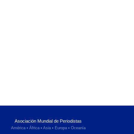
Asociación Mundial de Periodistas
América • África • Asia • Europa • Oceanía