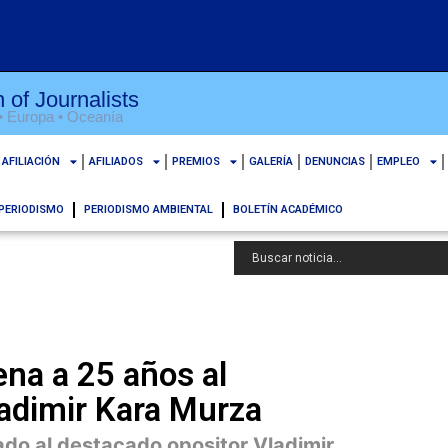
 of Journalists
 • Europa • Oceanía
AFILIACIÓN
AFILIADOS
PREMIOS
GALERÍA
DENUNCIAS
EMPLEO
PERIODISMO
PERIODISMO AMBIENTAL
BOLETÍN ACADÉMICO
ena a 25 años al
ladimir Kara Murza
do al destacado opositor Vladimir