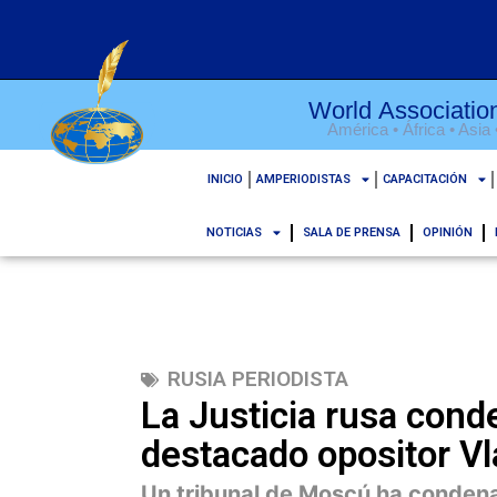
World Association
América • África • Asia
INICIO
AMPERIODISTAS
CAPACITACIÓN
NOTICIAS
SALA DE PRENSA
OPINIÓN
RUSIA PERIODISTA
La Justicia rusa cond
destacado opositor V
Un tribunal de Moscú ha condena