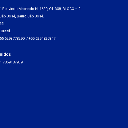
f. Benvindo Machado N. 1620, Of. 308, BLOCO – 2
São José, Bairro São José.
65
Brasil.
+55 6293778290 / +55 6294820347
nidos
+1 7869187939