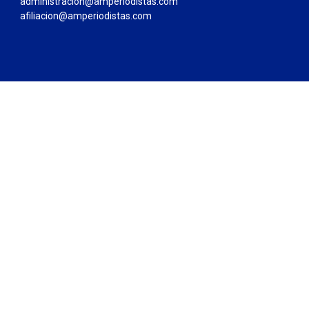
administracion@amperiodistas.com
afiliacion@amperiodistas.com