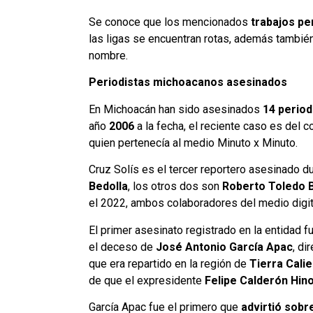
Se conoce que los mencionados
trabajos pe
las ligas se encuentran rotas, además también
nombre.
Periodistas michoacanos asesinados
En Michoacán han sido asesinados
14 perio
año
2006
a la fecha, el reciente caso es del
quien pertenecía al medio Minuto x Minuto.
Cruz Solís es el tercer reportero asesinado d
Bedolla
, los otros dos son
Roberto Toledo 
el 2022, ambos colaboradores del medio digi
El primer asesinato registrado en la entidad f
el deceso de
José Antonio García Apac
, di
que era repartido en la región de
Tierra Cali
de que el expresidente
Felipe Calderón Hin
García Apac fue el primero que
advirtió sobr