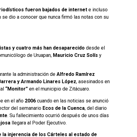
riodísticos fueron bajados de internet
e incluso
 se dio a conocer que nunca firmó las notas con su
distas y cuatro más han desaparecido
desde el
 comunicólogo de Uruapan,
Mauricio Cruz Solís
y
urante la administración de
Alfredo Ramírez
Barrera y Armando Linares López
, asesinados en
tal
“Monitor”
en el municipio de Zitácuaro.
ue en el año
2006
cuando en las noticias se anunció
rector del semanario
Ecos de la Cuenca
, del diario
ente
. Su fallecimiento ocurrió después de unos días
ojosa
llegara al Poder Ejecutivo.
e la injerencia de los Cárteles al estado de