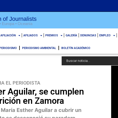
 of Journalists
 • Europa • Oceanía
AFILIACIÓN
AFILIADOS
PREMIOS
GALERÍA
DENUNCIAS
EMPLEO
PERIODISMO
PERIODISMO AMBIENTAL
BOLETÍN ACADÉMICO
A EL PERIODISTA
er Aguilar, se cumplen
rición en Zamora
María Esther Aguilar a cubrir un
to se desconoció su paradero