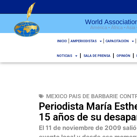
World Association
América • África • Asia
INICIO
AMPERIODISTAS
CAPACITACIÓN
NOTICIAS
SALA DE PRENSA
OPINIÓN
MEXICO PAIS DE BARBARIE CONTR
Periodista María Esth
15 años de su desapa
El 11 de noviembre de 2009 salió 
evento local y desde ese momen