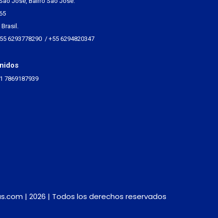
São José, Bairro São José.
65
Brasil.
+55 6293778290 / +55 6294820347
nidos
+1 7869187939
s.com | 2026 | Todos los derechos reservados