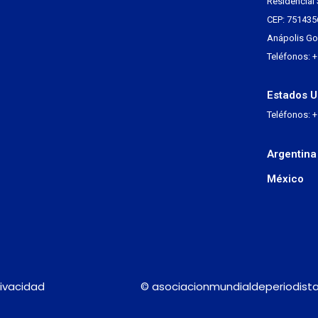
Residencial 
CEP: 751435
Anápolis Go 
Teléfonos: 
Estados U
Teléfonos: 
Argentina
México
rivacidad
© asociacionmundialdeperiodista