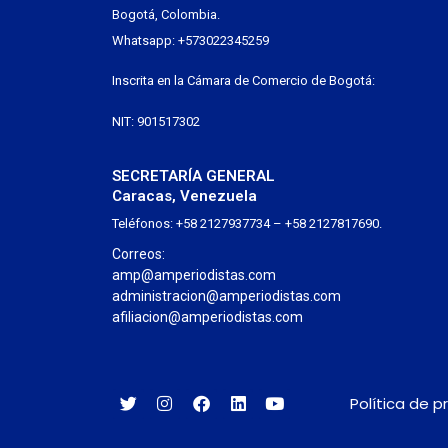
Bogotá, Colombia.
Whatsapp: +573022345259
Inscrita en la Cámara de Comercio de Bogotá:
NIT: 901517302
SECRETARÍA GENERAL
Caracas, Venezuela
Teléfonos: +58 2127937734 – +58 2127817690.
Correos:
amp@amperiodistas.com
administracion@amperiodistas.com
afiliacion@amperiodistas.com
Política de p