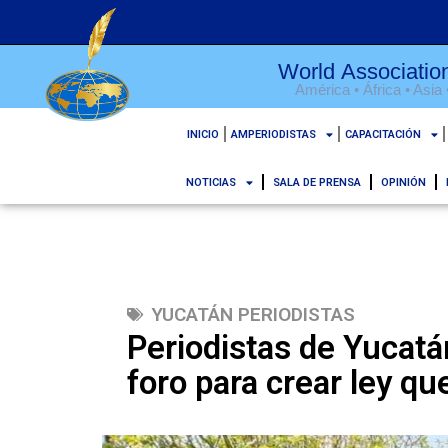
World Association
América • África • Asia
INICIO
AMPERIODISTAS
CAPACITACIÓN
NOTICIAS
SALA DE PRENSA
OPINIÓN
YUCATÁN PERIODISTAS
Periodistas de Yucatá
foro para crear ley q