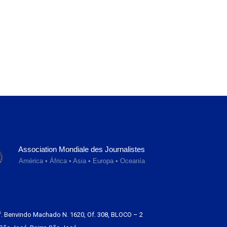
Association Mondiale des Journalistes
América • África • Asia • Europa • Oceanía
f. Benvindo Machado N. 1620, Of. 308, BLOCO – 2