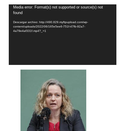
Reproductor
Media error: Format(s) not supported or source(s) not
found
de
vídeo
Descargar archivo: http://490.829.myftpupload.com/wp-
content/uploads/2022/06/165e5ee6-751f-47fb-92a7-
4a79e4af331f.mp4?_=1