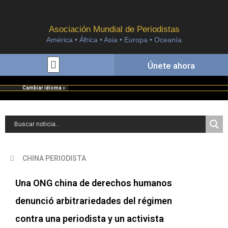
Asociación Mundial de Periodistas
América • África • Asia • Europa • Oceanía
Únete ahora
Cambiar idioma »
CHINA PERIODISTA
Una ONG china de derechos humanos
denunció arbitrariedades del régimen
contra una periodista y un activista