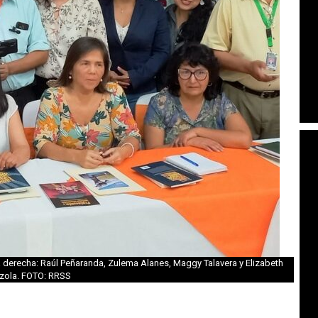
a derecha: Raúl Peñaranda, Zulema Alanes, Maggy Talavera y Elizabeth
zola. FOTO: RRSS