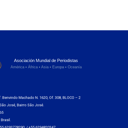
Asociación Mundial de Periodistas
América • África • Asia • Europa • Oceanía
f. Benvindo Machado N. 1620, Of. 308, BLOCO – 2
São José, Bairro São José.
65
Brasil.
+55 6293778290 / +55 6294820347