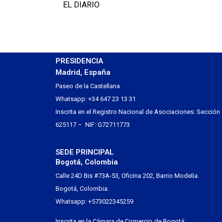
EL DIARIO
PRESIDENCIA
Madrid, España
Paseo de la Castellana
Whatsapp: +34 647 23 13 31
Inscrita en el Registro Nacional de Asociaciones: Sección
625117 – NIF: G72711773
SEDE PRINCIPAL
Bogotá, Colombia
Calle 24D Bis #73A-53, Oficina 202, Barrio Modelia.
Bogotá, Colombia.
Whatsapp: +573022345259
Inscrita en la Cámara de Comercio de Bogotá: