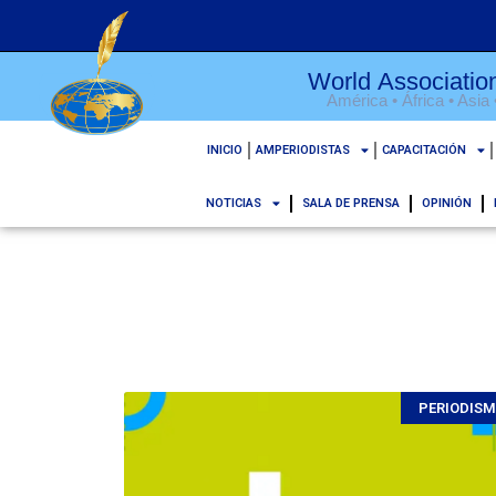
World Association
América • África • Asia
INICIO
AMPERIODISTAS
CAPACITACIÓN
NOTICIAS
SALA DE PRENSA
OPINIÓN
PERIODIS