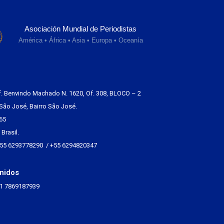
Asociación Mundial de Periodistas
América • África • Asia • Europa • Oceanía
f. Benvindo Machado N. 1620, Of. 308, BLOCO – 2
São José, Bairro São José.
65
Brasil.
+55 6293778290 / +55 6294820347
nidos
+1 7869187939