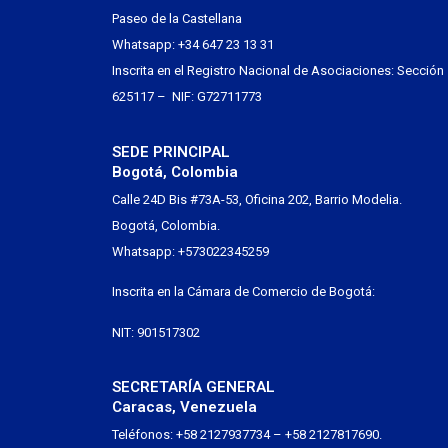
Paseo de la Castellana
Whatsapp: +34 647 23 13 31
Inscrita en el Registro Nacional de Asociaciones: Sección
625117 – NIF: G72711773
SEDE PRINCIPAL
Bogotá, Colombia
Calle 24D Bis #73A-53, Oficina 202, Barrio Modelia.
Bogotá, Colombia.
Whatsapp: +573022345259
Inscrita en la Cámara de Comercio de Bogotá:
NIT: 901517302
SECRETARÍA GENERAL
Caracas, Venezuela
Teléfonos: +58 2127937734 – +58 2127817690.