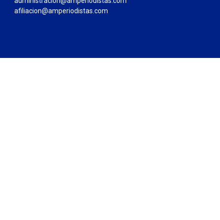
administracion@amperiodistas.com
afiliacion@amperiodistas.com