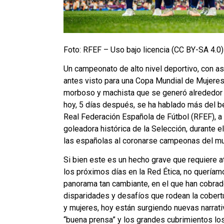
Foto: RFEF – Uso bajo licencia (CC BY-SA 4.0)
Un campeonato de alto nivel deportivo, con as
antes visto para una Copa Mundial de Mujeres,
morboso y machista que se generó alrededor d
hoy, 5 días después, se ha hablado más del b
Real Federación Española de Fútbol (RFEF), 
goleadora histórica de la Selección, durante e
las españolas al coronarse campeonas del mu
Si bien este es un hecho grave que requiere a
los próximos días en la Red Ética, no queríam
panorama tan cambiante, en el que han cobrad
disparidades y desafíos que rodean la cober
y mujeres, hoy están surgiendo nuevas narrativ
“buena prensa” y los grandes cubrimientos lo