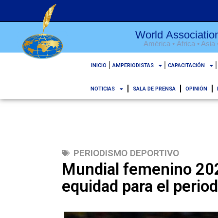
World Association
América • África • Asia
INICIO
AMPERIODISTAS
CAPACITACIÓN
NOTICIAS
SALA DE PRENSA
OPINIÓN
PERIODISMO DEPORTIVO
Mundial femenino 202
equidad para el perio