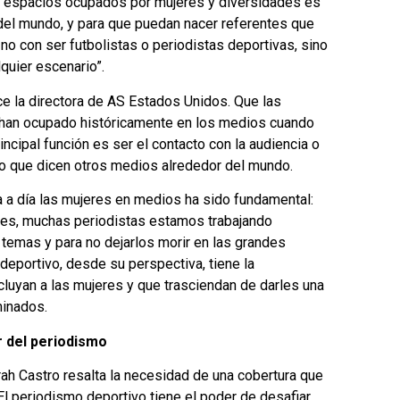
 o espacios ocupados por mujeres y diversidades es
 del mundo, y para que puedan nacer referentes que
 no con ser futbolistas o periodistas deportivas, sino
quier escenario”.
ice la directora de AS Estados Unidos. Que las
e han ocupado históricamente en los medios cuando
incipal función es ser el contacto con la audiencia o
lo que dicen otros medios alrededor del mundo.
ía a día las mujeres en medios ha sido fundamental:
ntes, muchas periodistas estamos trabajando
 temas y para no dejarlos morir en las grandes
eportivo, desde su perspectiva, tiene la
ncluyan a las mujeres y que trasciendan de darles una
inados.
r del periodismo
ah Castro resalta la necesidad de una cobertura que
El periodismo deportivo tiene el poder de desafiar