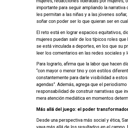
mujeres, redacciones lideradas por mujeres,
importante para seguir ampliando la narrativa
les permitan a las niñas y a las jóvenes soñar,
soñar con poder ser lo que quieran ser en cual
El reto está en lograr espacios equitativos, d
mujeres puedan salir de los típicos roles qu
se está vinculada a deportes, en los que su pr
leer los comentarios en las redes sociales y 
Para lograrlo, afirma que la labor que hacen d
“con mayor o menor tino y con estilos difere
constantemente para darle visibilidad a estos
agendas”. Además, agrega que el periodismo d
responsabilidad de construir narrativas que i
mera atención mediática en momentos determ
Más allá del juego: el poder transformado
Desde una perspectiva más social y ética, Sar
vaya más allá de los resultados en el campo. 