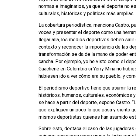
normas e imaginarios, ya que el deporte no es
culturales, históricas y políticas más amplias.
La cobertura periodística, menciona Castro, p
voces y presentar el deporte como una herrami
llegar allá, los medios deportivos deben salir 
contexto y reconocer la importancia de las de
transformación se da de la mano de poder ent
cancha. Por ejemplo, yo he visto como el de
Guachené en Colombia si Yerry Mina no hubie
hubiesen ido a ver cómo era su pueblo, y com
El periodismo deportivo tiene que asumir la 
históricos, humanos, culturales, económicos y
se hace a partir del deporte, expone Castro. 
que expliquen un poco lo que pasa y siento qu
mismos deportistas quienes han asumido esta 
Sobre esto, destaca el caso de las jugadoras 
quienes asumieron como grupo la lucha por el p