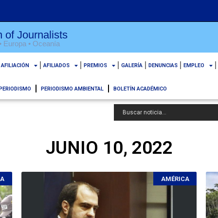
le des Journalistes
 • Europa • Oceanía
f Journalists
AFILIACIÓN
AFILIADOS
PREMIOS
GALERÍA
DENUNCIAS
EMPLEO
PERIODISMO
PERIODISMO AMBIENTAL
BOLETÍN ACADÉMICO
JUNIO 10, 2022
CA
AMÉRICA