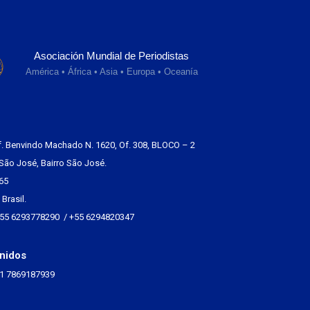
Asociación Mundial de Periodistas
América • África • Asia • Europa • Oceanía
f. Benvindo Machado N. 1620, Of. 308, BLOCO – 2
São José, Bairro São José.
65
Brasil.
+55 6293778290 / +55 6294820347
nidos
+1 7869187939