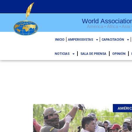
Association Mondia
América • África • Asia
World Association o
INICIO
AMPERIODISTAS
CAPACITACIÓN
NOTICIAS
SALA DE PRENSA
OPINIÓN
AMÉRI