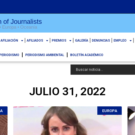
 of Journalists
 • Europa • Oceanía
AFILIACIÓN
AFILIADOS
PREMIOS
GALERÍA
DENUNCIAS
EMPLEO
PERIODISMO
PERIODISMO AMBIENTAL
BOLETÍN ACADÉMICO
JULIO 31, 2022
CA
EUROPA