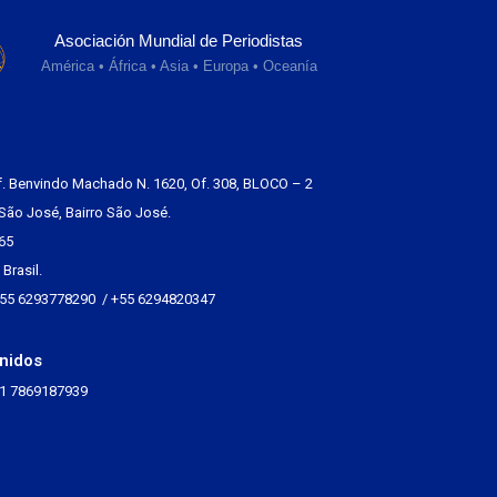
Asociación Mundial de Periodistas
América • África • Asia • Europa • Oceanía
f. Benvindo Machado N. 1620, Of. 308, BLOCO – 2
São José, Bairro São José.
65
Brasil.
+55 6293778290 / +55 6294820347
nidos
+1 7869187939