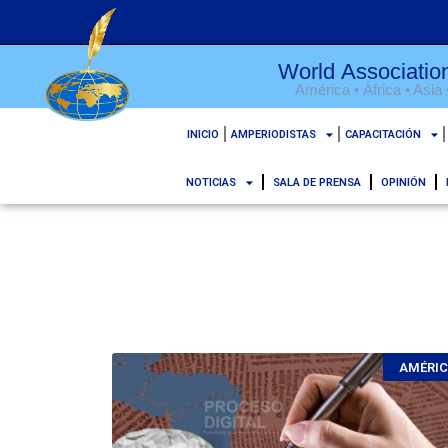
World Association
América • África • Asia
INICIO
AMPERIODISTAS
CAPACITACIÓN
NOTICIAS
SALA DE PRENSA
OPINIÓN
AMÉRI