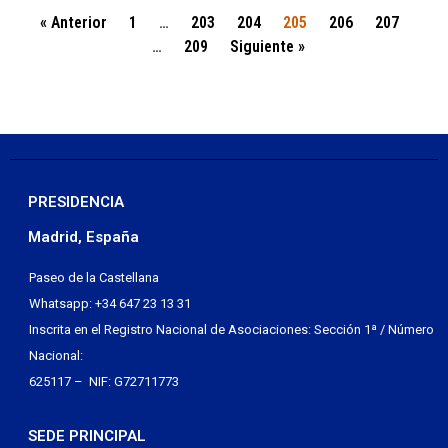
« Anterior
1
…
203
204
205
206
207
…
209
Siguiente »
PRESIDENCIA
Madrid, España
Paseo de la Castellana
Whatsapp: +34 647 23 13 31
Inscrita en el Registro Nacional de Asociaciones: Sección 1ª / Número
Nacional:
625117 – NIF: G72711773
SEDE PRINCIPAL